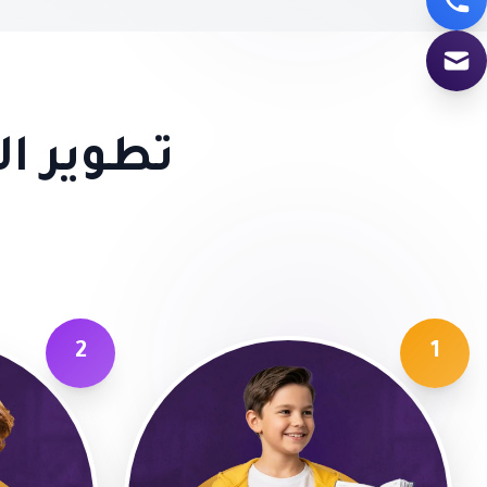
تطوير ا
2
1