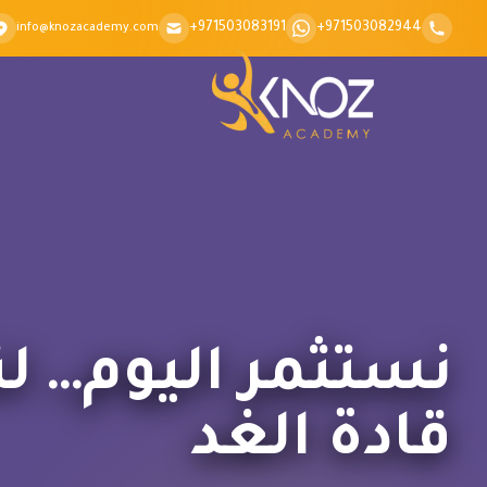
Skip to conten
+971503083191
+971503082944
info@knozacademy.com
نستثمر اليوم… ل
قادة الغد