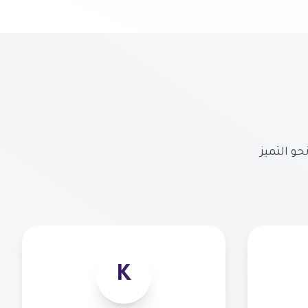
و التميز
K