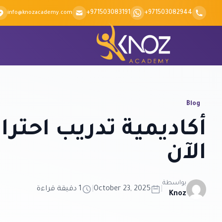
Skip to conten
+971503083191
+971503082944
info@knozacademy.com
Blog
أكاديمية تدريب احترا
الآن
بواسطة
|
October 23, 2025
|
1 دقيقة قراءة
Knoz