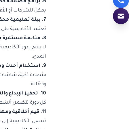
6. برامج مصممة خصيصًا حسب الاحتياج
يمكن للشركات أو الأف
7. بيئة تعليمية محفزة
تعتمد الأكاديمية على 
8. متابعة مستمرة بعد انتهاء التدريب
لا ينتهي دور الأكاديم
المدى.
9. استخدام أحدث وسائل التكنولوجيا
منصات ذكية، شاشات تف
وفعّالة.
10. تحفيز الإبداع والتفكير النقدي
كل دورة تتضمن أنشطة 
11. قيم أخلاقية ومهنية راسخة
تسعى الأكاديمية إلى غ