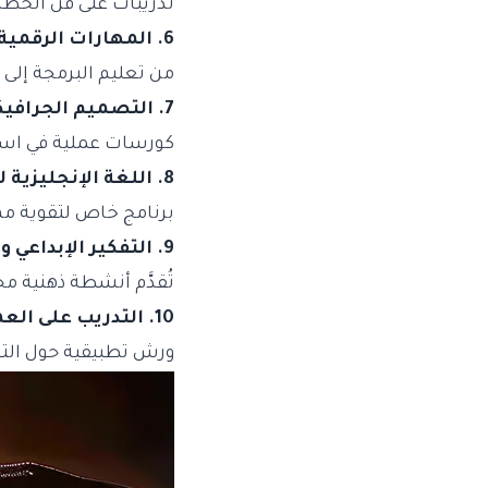
تدريبات على فن الخطابة
6. المهارات الرقمية للأطفال واليافعين
من تعليم البرمجة إلى
7. التصميم الجرافيكي والفنون الإبداعية
كورسات عملية في استخدام برامج مثل Canva وPhotoshop 
8. اللغة الإنجليزية للأعمال
برنامج خاص لتقوية مه
9. التفكير الإبداعي وحل المشكلات
تُقدَّم أنشطة ذهنية مح
10. التدريب على العمل الجماعي وبناء الفرق
ورش تطبيقية حول التعا