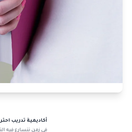
أكاديمية تدريب احتر
في زمنٍ تتسارع فيه الت