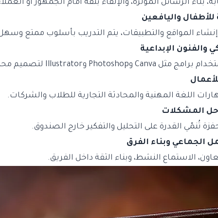
، بناء الرسائل المؤثرة، والإلقاء بثقة أمام الجمهور أو العملاء
 إنشاء المواقع والتطبيقات، يتم التدريب بأسلوب ممتع وسهل
وIllustrator لتصميم محتوى جذاب واحترافي.
ارات اللغة المهنية والمحادثة التجارية للطلاب والشركات.
فزة تُنمّي القدرة على التحليل والتفكير خارج الصندوق.
ون، الاستماع النشط، وبناء الثقة داخل الفريق.