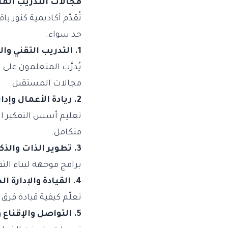
مجالات التدريب المت
تُقدّم أكاديمية كنوز ب
حد سواء.
1. التدريب التقني والتحول الرقمي
يُدرَّب المتعلمون على
مجالات المستقبل.
2. ريادة الأعمال وإدارة المشاريع
تعليم أسس التفكير ال
متكامل.
3. تطوير الذات والذكاء العاطفي
برامج موجهة لبناء الث
4. القيادة والإدارة الحديثة
تعلّم كيفية قيادة فرق ا
5. التواصل والإقناع والعرض التقديمي