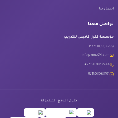
اتصل بنا
تواصل معنا
مؤسسة كنوز أكاديمى للتدريب
رخصة رقم 1467338
info@knoz24.com
+971503082944
+971503083191
طرق الدفع المقبولة