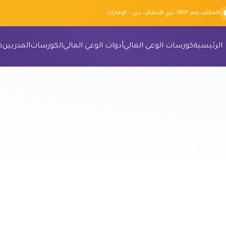
المكتب رقم 1801، برج الأعمال، دبي – الإمارات
الرئيسية
كورسات الوعي المالي
أدوات الوعي المالي
الكورسات
المدربين
م