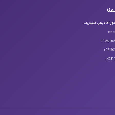
عنا
 أكاديمى للتدريب
info@kn
+9715
+9715