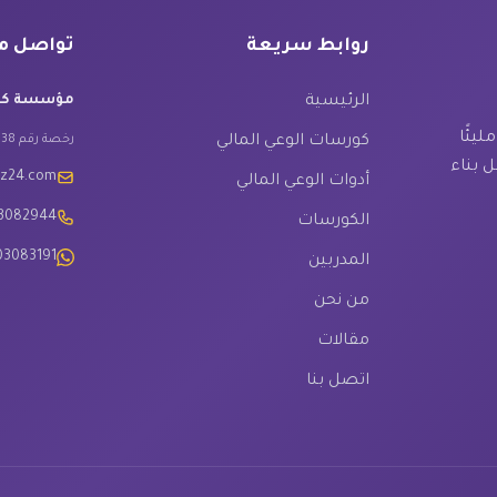
روابط سريعة
تواصل م
الرئيسية
مؤسسة كنوز
يئًا
كورسات الوعي المالي
رخصة رقم 1467338
ل بناء
oz24.com
أدوات الوعي المالي
03082944
الكورسات
03083191
المدربين
من نحن
مقالات
اتصل بنا