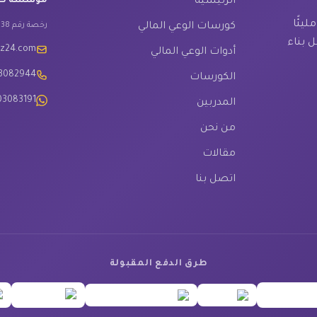
الرئيسية
مؤسسة كنوز
يئًا
كورسات الوعي المالي
رخصة رقم 1467338
ل بناء
oz24.com
أدوات الوعي المالي
03082944
الكورسات
03083191
المدربين
من نحن
مقالات
اتصل بنا
طرق الدفع المقبولة