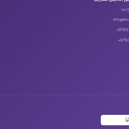
 أكاديمى للتدريب
info@kn
+9715
+9715