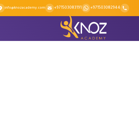
Skip to conten
+971503083191
+971503082944
info@knozacademy.com