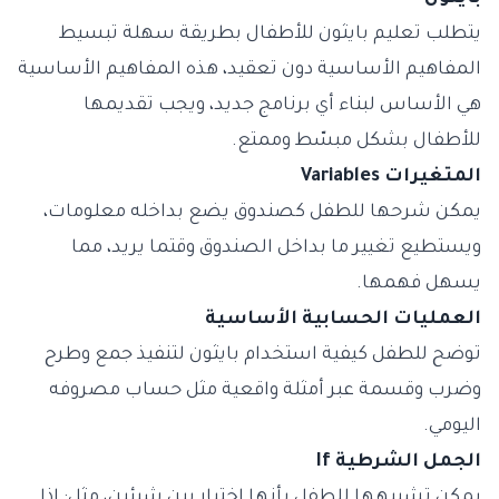
يتطلب تعليم بايثون للأطفال بطريقة سهلة تبسيط
المفاهيم الأساسية دون تعقيد، هذه المفاهيم الأساسية
هي الأساس لبناء أي برنامج جديد، ويجب تقديمها
للأطفال بشكل مبسّط وممتع.
المتغيرات Variables
يمكن شرحها للطفل كصندوق يضع بداخله معلومات،
ويستطيع تغيير ما بداخل الصندوق وقتما يريد، مما
يسهل فهمها.
العمليات الحسابية الأساسية
توضح للطفل كيفية استخدام بايثون لتنفيذ جمع وطرح
وضرب وقسمة عبر أمثلة واقعية مثل حساب مصروفه
اليومي.
الجمل الشرطية If
يمكن تشبيهها للطفل بأنها اختيار بين شيئين، مثل: إذا