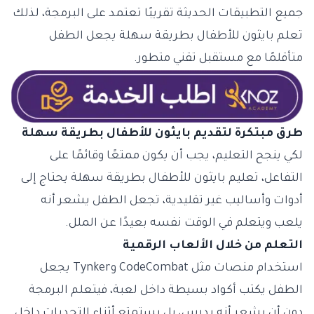
جميع التطبيقات الحديثة تقريبًا تعتمد على البرمجة، لذلك
تعلم بايثون للأطفال بطريقة سهلة يجعل الطفل
متأقلمًا مع مستقبل تقني متطور.
طرق مبتكرة لتقديم بايثون للأطفال بطريقة سهلة
لكي ينجح التعليم، يجب أن يكون ممتعًا وقائمًا على
التفاعل، تعليم بايثون للأطفال بطريقة سهلة يحتاج إلى
أدوات وأساليب غير تقليدية، تجعل الطفل يشعر أنه
يلعب ويتعلم في الوقت نفسه بعيدًا عن الملل.
التعلم من خلال الألعاب الرقمية
استخدام منصات مثل CodeCombat وTynker يجعل
الطفل يكتب أكواد بسيطة داخل لعبة، فيتعلم البرمجة
دون أن يشعر أنه يدرس، بل يستمتع أثناء التحديات داخل