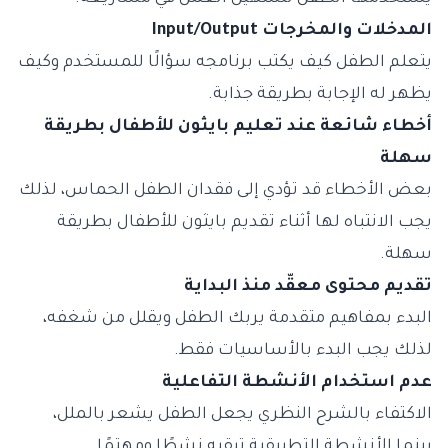
المدخلات والمخرجات Input/Output
يتعلم الطفل كيف يكتب برنامجه سؤالًا للمستخدم وكيف
يظهر له الإجابة بطريقة جذابة.
أخطاء شائعة عند تعليم بايثون للأطفال بطريقة
سهلة
بعض الأخطاء قد تؤدي إلى فقدان الطفل الحماس، لذلك
يجب الانتباه لها أثناء تقديم بايثون للأطفال بطريقة
سهلة.
تقديم محتوى معقّد منذ البداية
البدء بمفاهيم متقدمة يربك الطفل ويقلل من شغفه،
لذلك يجب البدء بالأساسيات فقط.
عدم استخدام الأنشطة التفاعلية
الاكتفاء بالشرح النظري يجعل الطفل يشعر بالملل،
بينما الأنشطة التطبيقية تبقيه نشطًا ومهتمًا.