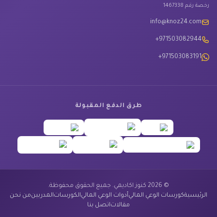
رخصة رقم 1467338
info@knoz24.com
+971503082944
+971503083191
طرق الدفع المقبولة
© 2026 كنوز اكاديمي. جميع الحقوق محفوظة.
الرئيسية
كورسات الوعي المالي
أدوات الوعي المالي
الكورسات
المدربين
من نحن
مقالات
اتصل بنا