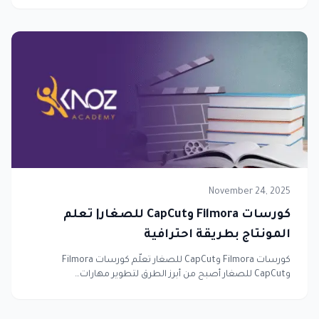
November 24, 2025
كورسات Filmora وCapCut للصغار| تعلم
المونتاج بطريقة احترافية
كورسات Filmora وCapCut للصغار تعلّم كورسات Filmora
وCapCut للصغار أصبح من أبرز الطرق لتطوير مهارات…