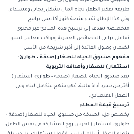
وتطبيقي مدروس، فإنه يتحول إلى تجربة عملية تغيّر
طريقة تفكير الطفل تجاه المال بشكل إيجابي ومستدام.
وفي هذا الإطار، تقدم منصة كنوز أكاديمي برامج
متخصصة تهدف إلى ترسيخ هذه المبادئ عبر محتوى
تفاعلي يراعي الخصائص العمرية ويواكب معايير السيو
لضمان وصول الفائدة إلى أكبر شريحة من الأسر.
مفهوم صندوق الحياه للصغار (صدقة – طوارئ-
استثمار ) للصغار وأهدافه التربوية
يعد صندوق الحياه للصغار (صدقة – طوارئ- استثمار )
أكثر من مجرد أداة مالية، فهو منهج متكامل لبناء وعي
الطفل الاقتصادي.
ترسيخ قيمة العطاء
يخصص جزء الصدقة من صندوق الحياه للصغار (صدقة –
طوارئ- استثمار ) لغرس روح المشاركة في نفس الطفل،