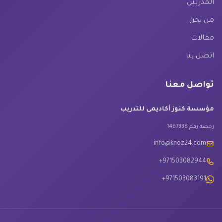
المدربين
من نحن
مقالات
اتصل بنا
تواصل معنا
مؤسسة كنوز أكاديمى للتدريب
رخصة رقم 1467338
info@knoz24.com
+971503082944
+971503083191