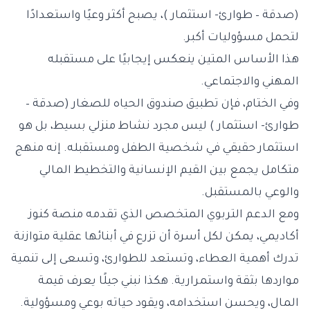
(صدقة – طوارئ- استثمار )، يصبح أكثر وعيًا واستعدادًا
لتحمل مسؤوليات أكبر.
هذا الأساس المتين ينعكس إيجابيًا على مستقبله
المهني والاجتماعي.
وفي الختام، فإن تطبيق صندوق الحياه للصغار (صدقة –
طوارئ- استثمار ) ليس مجرد نشاط منزلي بسيط، بل هو
استثمار حقيقي في شخصية الطفل ومستقبله. إنه منهج
متكامل يجمع بين القيم الإنسانية والتخطيط المالي
والوعي بالمستقبل.
ومع الدعم التربوي المتخصص الذي تقدمه منصة كنوز
أكاديمي، يمكن لكل أسرة أن تزرع في أبنائها عقلية متوازنة
تدرك أهمية العطاء، وتستعد للطوارئ، وتسعى إلى تنمية
مواردها بثقة واستمرارية. هكذا نبني جيلًا يعرف قيمة
المال، ويحسن استخدامه، ويقود حياته بوعي ومسؤولية.