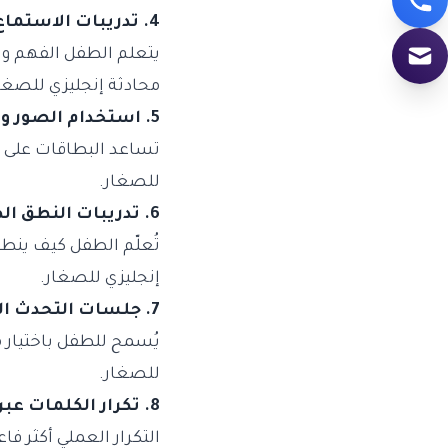
4. تدريبات الاستماع للمحادثات القصيرة
يتعلم الطفل الفهم و
محادثة إنجليزي للصغا
5. استخدام الصور والبطاقات التوضيحية
تساعد البطاقات على ب
للصغار.
6. تدريبات النطق الصوتية (Phonics)
تُعلّم الطفل كيف ينط
إنجليزي للصغار.
7. جلسات التحدث المفتوح (Free Talk)
يُسمح للطفل باختيار 
للصغار.
8. تكرار الكلمات عبر مواقف مختلفة لتثبيت الحفظ
التكرار العملي أكثر ف