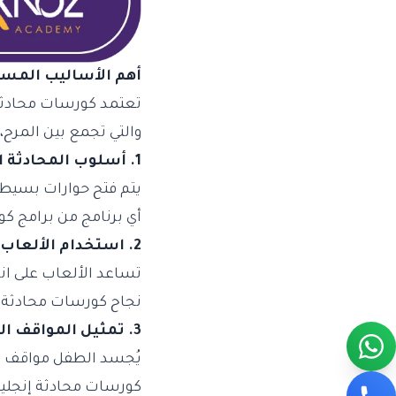
أهم الأساليب المست
تعتمد كورسات محادثة
والتي تجمع بين المرح، 
1. أسلوب المحادثة المباشرة مع المدرّس
يتم فتح حوارات بسيطة
أي برنامج من برامج ك
2. استخدام الألعاب اللغوية التفاعلية
تساعد الألعاب على ا
نجاح كورسات محادثة إ
3. تمثيل المواقف اليومية (Role Play)
يُجسد الطفل مواقف مثل
كورسات محادثة إنجليز