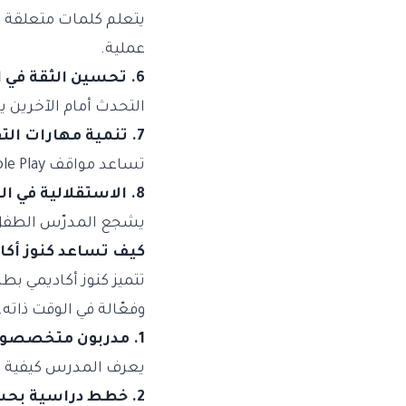
يتعلم كلمات متعلقة ب
عملية.
6. تحسين الثقة في التفاعل الاجتماعي
التحدث أمام الآخرين 
7. تنمية مهارات التفكير السريع وحل المشكلات
تساعد مواقف Role Play على تدريب الطفل على اتخاذ قرارات لغوية سريعة.
8. الاستقلالية في التعبير عن الرأي
يشجع المدرّس الطفل ع
كيف تساعد كنوز أكاد
تتميز كنوز أكاديمي ب
وفعّالة في الوقت ذاته.
1. مدربون متخصصون في تعليم الأطفال
يعرف المدرس كيفية تب
2. خطط دراسية بحسب العمر والمستوى