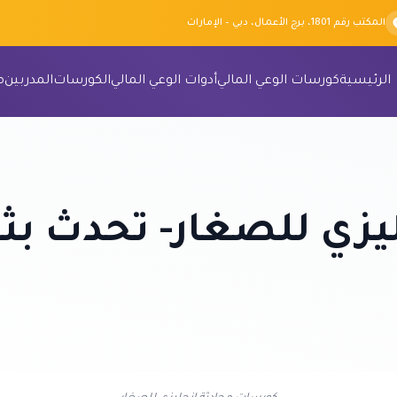
المكتب رقم 1801، برج الأعمال، دبي – الإمارات
الرئيسية
كورسات الوعي المالي
أدوات الوعي المالي
الكورسات
المدربين
م
يزي للصغار- تحدث ب