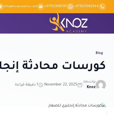
Skip to conten
+971503083191
+971503082944
info@knozacademy.com
Blog
كورسات محادثة إنجل
بواسطة
|
November 22, 2025
|
1 دقيقة قراءة
Knoz