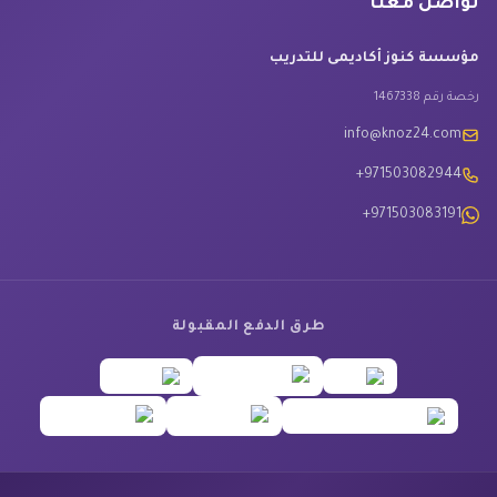
تواصل معنا
مؤسسة كنوز أكاديمى للتدريب
رخصة رقم 1467338
info@knoz24.com
+971503082944
+971503083191
طرق الدفع المقبولة