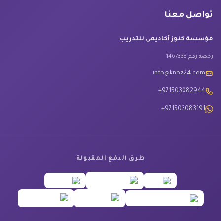
تواصل معنا
مؤسسة كنوز أكاديمى للتدريب
رخصة رقم 1467338
info@knoz24.com
+971503082944
+971503083191
طرق الدفع المقبولة