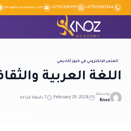
Skip to conten
+971503083191
+971503082944
info@knozacademy.com
المتجر الإلكتروني في كنوز أكاديمي
اللغة العربية والثقا
بواسطة
|
February 29, 2024
|
1 دقيقة قراءة
Knoz