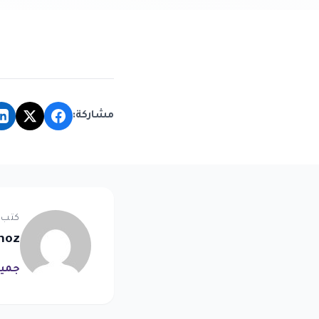
مشاركة:
كتب 
noz
جميع