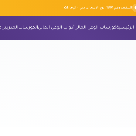
المكتب رقم 1801، برج الأعمال، دبي – الإمارات
الرئيسية
كورسات الوعي المالي
أدوات الوعي المالي
الكورسات
المدربين
م