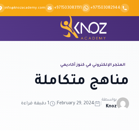
Skip to conten
+971503083191
+971503082944
info@knozacademy.com
المتجر الإلكتروني في كنوز أكاديمي
مناهج متكاملة
بواسطة
|
February 29, 2024
|
1 دقيقة قراءة
Knoz