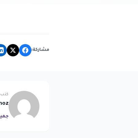
مشاركة:
كتب 
noz
جميع