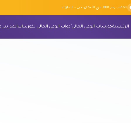
المكتب رقم 1801، برج الأعمال، دبي – الإمارات
الرئيسية
كورسات الوعي المالي
أدوات الوعي المالي
الكورسات
المدربين
م