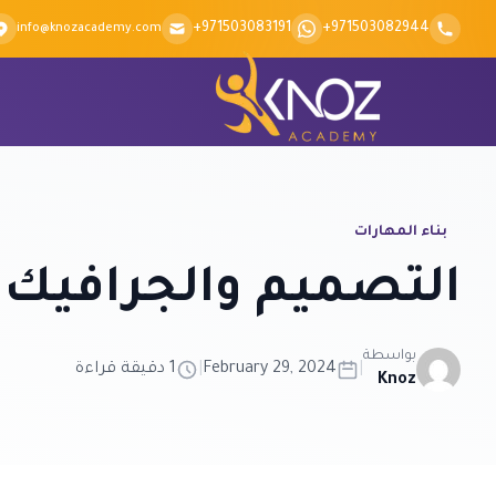
Skip to conten
+971503083191
+971503082944
info@knozacademy.com
بناء المهارات
التصميم والجرافيك
بواسطة
|
February 29, 2024
|
1 دقيقة قراءة
Knoz