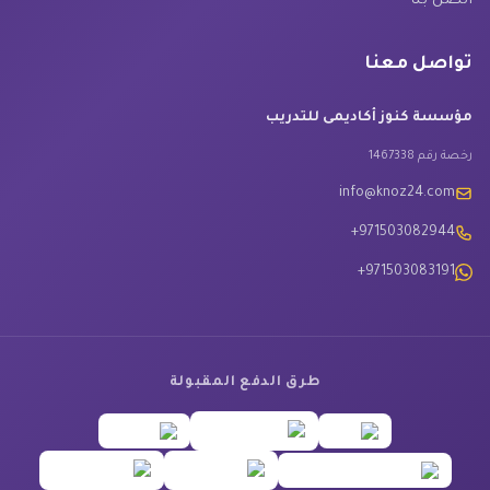
اتصل بنا
تواصل معنا
مؤسسة كنوز أكاديمى للتدريب
رخصة رقم 1467338
info@knoz24.com
+971503082944
+971503083191
طرق الدفع المقبولة